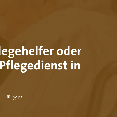
flegehelfer oder
Pflegedienst in
s
yy415