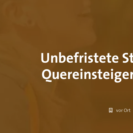
Unbefristete St
Quereinsteiger
vor Ort