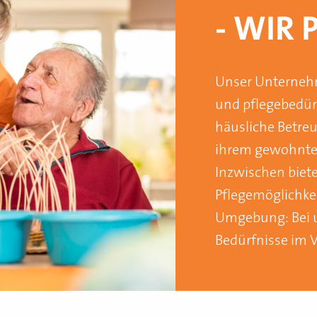
- WIR 
Unser Unternehm
und pflegebedür
häusliche Betreu
ihrem gewohnte
Inzwischen biete
Pflegemöglichkei
Umgebung: Bei u
Bedürfnisse im 