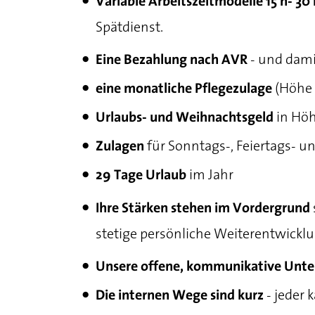
Variable Arbeitszeitmodelle
15 h- 30
Spätdienst.
- und dami
Eine Bezahlung nach AVR
(Höhe 
eine monatliche Pflegezulage
in Hö
Urlaubs- und Weihnachtsgeld
für Sonntags-, Feiertags- u
Zulagen
im Jahr
29 Tage Urlaub
Ihre Stärken stehen im Vordergrund
stetige persönliche Weiterentwickl
Unsere offene, kommunikative Unt
- jeder 
Die internen Wege sind kurz