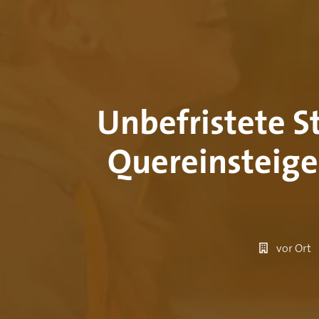
Unbefristete St
Quereinsteige
vor Ort